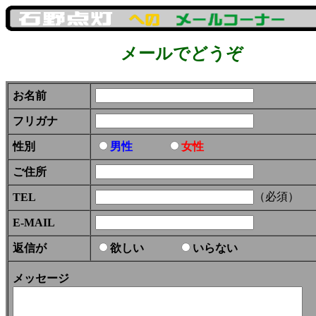
メールでどうぞ
お名前
フリガナ
性別
男性
女性
ご住所
（必須）
TEL
E-MAIL
返信が
欲しい
いらない
メッセージ